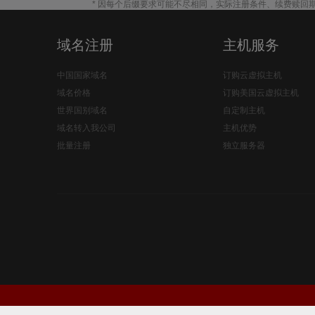
* 因每个后缀要求可能不尽相同，实际注册条件、续费赎回
域名注册
主机服务
中国国家域名
订购云虚拟主机
域名价格
订购美国云虚拟主机
世界国别域名
自定制主机
域名转入我公司
主机优势
批量注册
独立服务器