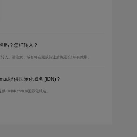
al域名吗？怎样转入？
可以进行转入。请注意，域名将在完成转让后将延长1年有效期。
m.al提供国际化域名 (IDN)？
提供IDNal/.com.al国际化域名。