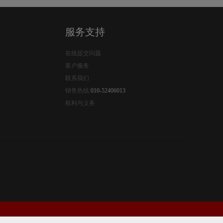
服务支持
在线提交问题
客户服务
联系我们
销售热线:
010-52406013
权利与义务