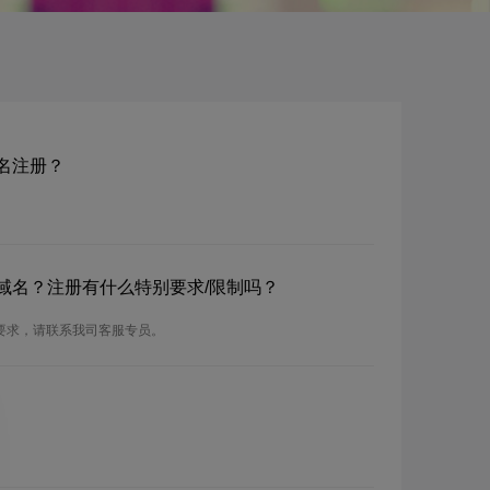
l域名注册？
m.al域名？注册有什么特别要求/限制吗？
的注册要求，请联系我司客服专员。