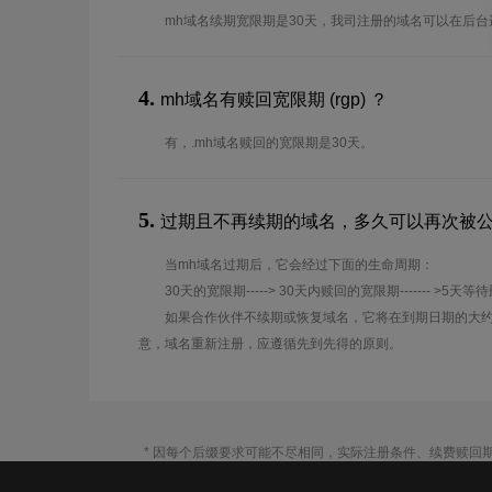
mh域名续期宽限期是30天，我司注册的域名可以在后
4.
mh域名有赎回宽限期 (rgp) ？
有，.mh域名赎回的宽限期是30天。
5.
过期且不再续期的域名，多久可以再次被
当mh域名过期后，它会经过下面的生命周期：
30天的宽限期-----> 30天内赎回的宽限期------- >5天等
如果合作伙伴不续期或恢复域名，它将在到期日期的大约
意，域名重新注册，应遵循先到先得的原则。
* 因每个后缀要求可能不尽相同，实际注册条件、续费赎回