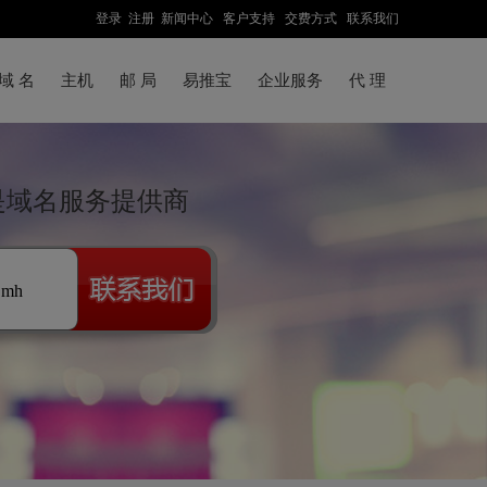
登录
注册
新闻中心
客户支持
交费方式
联系我们
域 名
主机
邮 局
易推宝
企业服务
代 理
达是域名服务提供商
.mh