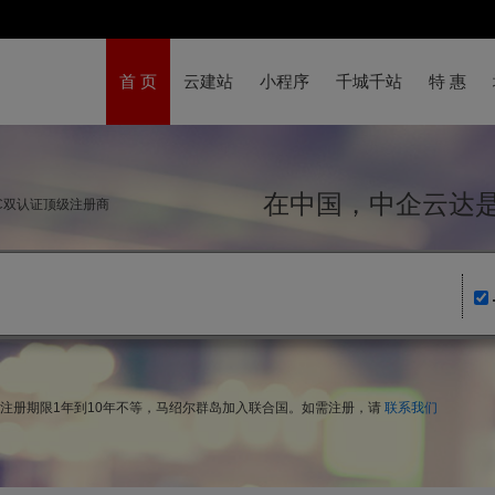
首 页
云建站
小程序
千城千站
特 惠
在中国，中企云
NIC双认证顶级注册商
，注册期限1年到10年不等，马绍尔群岛加入联合国。如需注册，请
联系我们