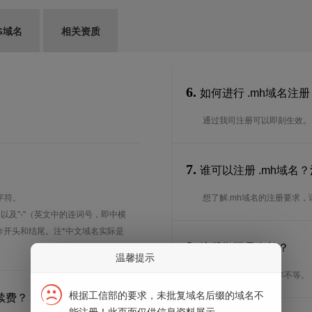
G域名
相关资质
6.
如何进行 .mh域名注册
通过我司注册可以即刻生效。
7.
谁可以注册 .mh域名
字符。
想了解.mh域名的注册要求
、以及"-"（英文中的连词号，即中横
能用作开头和结尾。注*中文域名实际是
8.
注册期限是多长？
温馨提示
注册期限从1年到10年不等。
根据工信部的要求，未批复域名后缀的域名不
续费？