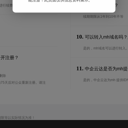
能注册！此页面仅供信息资料展示。
9.
续期期限是多长？
台进行续费生效。
续期期限从1年到10年不等
10.
可以转入mh域名吗
是的，mh域名可以进行转入
公开注册？
11.
中企云达是否为mh提供
待删除
是的，中企云达为mh 提供ID
75天后对公众重新注册。请注
期限等以实际情况为准！