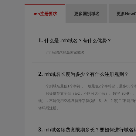
.mh注册要求
更多国别域名
更多New
1.
什么是 .mh域名？有什么优势？
.mh马绍尔群岛国家域名
2.
mh域名长度为多少？有什么注册规则？
个别域名最低1个字符，一般最低2个字符起，最多63个
只提供英文字母（a-z，不区分大小写）、数字（0-9）
线），不能使用空格及特殊字符(如!、$、&、? 等),"-"不
转码后注册。
3.
mh域名续费宽限期多长？要如何进行域名