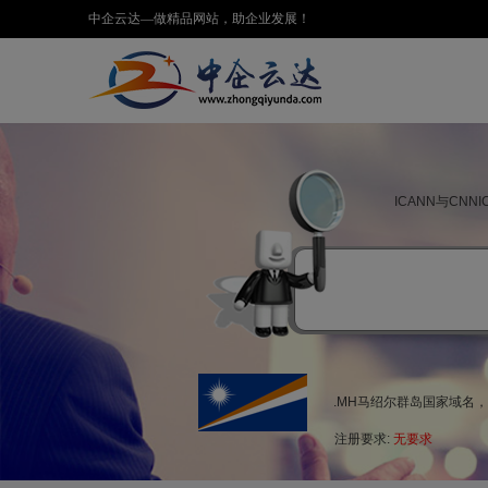
中企云达—做精品网站，助企业发展！
ICANN与CN
.MH马绍尔群岛国家域名
注册要求:
无要求