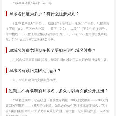
.ht续期期限从1年到10年不等
.ht域名长度为多少？有什么注册规则？
个别域名最低1个字符，一般最低2个字符起，最多63个字符。只提供英
文字母（a-z，不区分大小写）、数字（0-9）、以及"-"（英文中的连词号，
即中横线），不能使用空格及特殊字符(如!、&、? 等),"-"不能用作开头和结
尾。注*中文域名实际是转码后注册。
.ht域名续费宽限期多长？要如何进行域名续费？
.ht 域名续期宽限期是30天，我司注册的域名可以在后台进行续费生效。
.ht域名有赎回宽限期 (rgp) ？
有，.ht域名赎回的宽限期是30天。
过期且不再续期的.ht域名，多久可以再次被公开注册？
.ht域名过期后，它会经过下面的生命周期：30天的宽限期-----> 30天内
赎回的宽限期-------> 5天等待删除。如果合作伙伴不续期或恢复域名，它将
在到期日期的大约75天后对公众重新注册。请注意，域名重新注册，应遵循