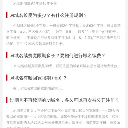
.vi续期期限从1年到10年不等
.vi域名长度为多少？有什么注册规则？
个别域名最低1个字符，一般最低2个字符起，最多63个字符。只提供英
文字母（a-z，不区分大小写）、数字（0-9）、以及"-"（英文中的连词号，
即中横线），不能使用空格及特殊字符(如!、$、&、? 等),"-"不能用作开头和
结尾。注*中文域名实际是转码后注册。
.vi域名续费宽限期多长？要如何进行域名续费？
.vi 域名续期宽限期是30天，我司注册的域名可以在后台进行续费生效。
.vi域名有赎回宽限期 (rgp) ？
有，.vi域名赎回的宽限期是30天。
过期且不再续期的.vi域名，多久可以再次被公开注册？
.vi域名过期后，它会经过下面的生命周期：30天的宽限期-----> 30天内
赎回的宽限期-------> 5天等待删除。如果合作伙伴不续期或恢复域名，它将
在到期日期的大约75天后对公众重新注册。请注意，域名重新注册，应遵循