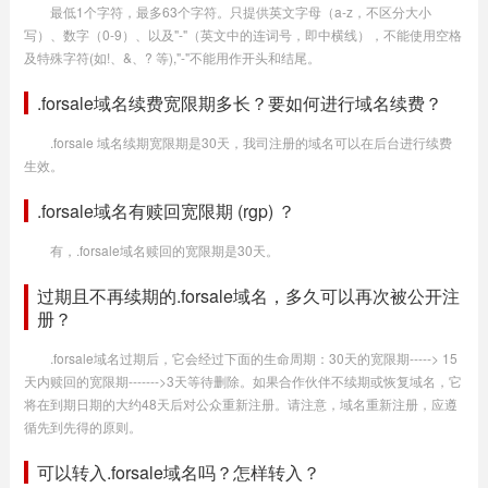
最低1个字符，最多63个字符。只提供英文字母（a-z，不区分大小
写）、数字（0-9）、以及"-"（英文中的连词号，即中横线），不能使用空格
及特殊字符(如!、&、? 等),"-"不能用作开头和结尾。
.forsale域名续费宽限期多长？要如何进行域名续费？
.forsale 域名续期宽限期是30天，我司注册的域名可以在后台进行续费
生效。
.forsale域名有赎回宽限期 (rgp) ？
有，.forsale域名赎回的宽限期是30天。
过期且不再续期的.forsale域名，多久可以再次被公开注
册？
.forsale域名过期后，它会经过下面的生命周期：30天的宽限期-----> 15
天内赎回的宽限期------->3天等待删除。如果合作伙伴不续期或恢复域名，它
将在到期日期的大约48天后对公众重新注册。请注意，域名重新注册，应遵
循先到先得的原则。
可以转入.forsale域名吗？怎样转入？